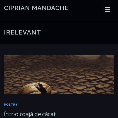
Skip
CIPRIAN MANDACHE
to
content
HOME
CODING
AI
CONTAINERS
IRELEVANT
EMBEDDED
RADIO
TRADING
ART
LINKS
POETRY
Într-o coajă de căcat