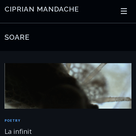
Skip
CIPRIAN MANDACHE
to
content
HOME
CODING
AI
CONTAINERS
SOARE
EMBEDDED
RADIO
TRADING
ART
LINKS
POETRY
La infinit