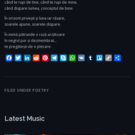
când te rupi de tine, când te rupi de mine,
când dispare lumea, conceptul de bine.
În orizont privești și luna iar răsare,
soarele apune, soarele dispare.
În inimă pătrunde o rază arzătoare
în negrul pur și dezmembrat…
te pregătești de o plecare.
Facebook
Twitter
LinkedIn
Reddit
Pinterest
Telegram
Skype
WhatsApp
VK
Tumblr
Trello
Copy
Share
Link
FILED UNDER
POETRY
Latest Music