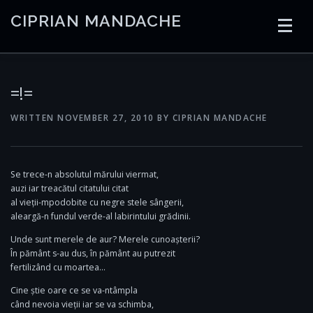
Skip
CIPRIAN MANDACHE
to
content
HOME
CODING
AI
CONTAINERS
=!=
WRITTEN
NOVEMBER 27, 2010
BY
CIPRIAN MANDACHE
EMBEDDED
RADIO
TRADING
ART
LINKS
Se trece-n absolutul mărului viermat,
auzi iar treacătul citatului citat
al vieții-mpodobite cu negre stele sângerii,
aleargă-n fundul verde-al labirintului grădinii.
Unde sunt merele de aur? Merele cunoașterii?
În pământ s-au dus, în pământ au putrezit
fertilizând cu moartea…
Cine știe oare ce se va-ntâmpla
când nevoia vieții iar se va schimba,