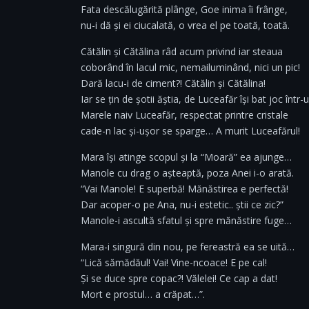
Fata descălugărită plânge, Goe inima îi frânge,
nu-i dă și ei ciucalată, o vrea el pe toată, toată.
Cătălin și Cătălina râd acum privind iar steaua
coborând în lacul mic, nemailuminând, nici un pic!
Dară lacu-i de ciment?! Cătălin și Cătălina!
Iar se țin de șotii ăștia, de Luceafăr își bat joc într-
Marele naiv Luceafăr, respectat printre cristale
cade-n lac și-ușor se sparge… A murit Luceafărul!
Mara își atinge scopul și la “Moară” ea ajunge…
Manole cu drag o așteaptă, poza Anei i-o arată.
“Vai Manole! E superbă! Mănăstirea e perfectă!
Dar acoper-o pe Ana, nu-i estetic.. știi ce zic?”
Manole-i ascultă sfatul și spre mănăstire fuge…
Mara-i singură din nou, pe fereastră ea se uită…
“Lică sămădăul! Vai! Vine-ncoace! E pe cal!
Și se duce spre copac?! Vălelei! Ce cap a dat!
Mort e prostul… a crăpat…”.