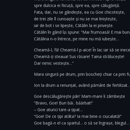
spre dulcica ei fiicuță, spre ea, spre călugăriță.
Fata, dar, nu se gândește, ea cu Goe chicotește,
de trei zile îl cunoaște și nu se mai liniștește,
iar de bot i se lipește, Cătălin la ei privește.
Cătălin în gând își spune: “Mai frumoasă! E mai bun
Cătălina n-o întrece, pe mine nu mă iubește…
Cheamă-l, fă! Cheamă-l p-aice! În lac iar să se inece
Cheamă-ți steaua! Sus răsare! Taina strălucește!
Dar nimic vestește…”
Mara singură pe drum, prin boscheți chiar ca prin 
Ion la drum a renunțat, având pământ de fertilizat
Goe descălugărește pân’ Mam-mare îi zâmbește
“Bravo, Goe! Bun băi.. băărbat!”
– Goe atunci tare-a țipat…
“Goe! De ce țipi atâta? Ia mai bine-o ciucalată!”
Goe bagă-n el ca spartul… o să se îngrașe, blegul…