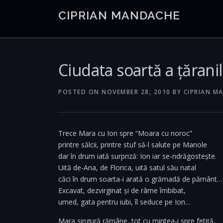
Skip
CIPRIAN MANDACHE
to
content
Ciudata soartă a țărani
POSTED ON
NOVEMBER 28, 2010
BY
CIPRIAN M
Trece Mara cu Ion spre “Moara cu noroc”
printre sălcii, printre stuf să-l salute pe Manole
dar în drum iată surpriză: Ion iar se-ndrăgostește.
Uită de-Ana, de Florica, uită satul său natal
căci în drum soarta-i arată o grămadă de pământ…
Excavat, dezvirginat și de râme îmbibat,
umed, gata pentru iubi, îl seduce pe Ion…
Mara singură rămâne, tot cu mintea-i spre fetiță,