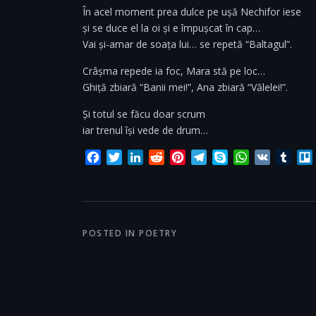
În acel moment prea dulce pe ușă Nechifor iese
și se duce el la oi și e împușcat în cap…
Vai și-amar de soața lui… se repetă “Baltagul”.
Crâșma repede ia foc, Mara stă pe loc…
Ghiță zbiară “Banii mei!”, Ana zbiară “Vălelei!”.
Și totul se făcu doar scrum
iar trenul își vede de drum…
Facebook
Twitter
LinkedIn
Reddit
Pinterest
Telegram
Skype
WhatsApp
VK
Tum
POSTED IN
POETRY