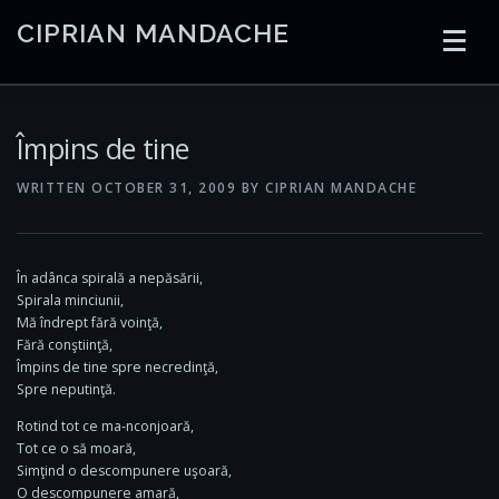
Skip
CIPRIAN MANDACHE
to
content
HOME
CODING
AI
CONTAINERS
Împins de tine
WRITTEN
OCTOBER 31, 2009
BY
CIPRIAN MANDACHE
EMBEDDED
RADIO
TRADING
ART
LINKS
În adânca spirală a nepăsării,
Spirala minciunii,
Mă îndrept fără voinţă,
Fără conştiinţă,
Împins de tine spre necredinţă,
Spre neputinţă.
Rotind tot ce ma-nconjoară,
Tot ce o să moară,
Simţind o descompunere uşoară,
O descompunere amară,