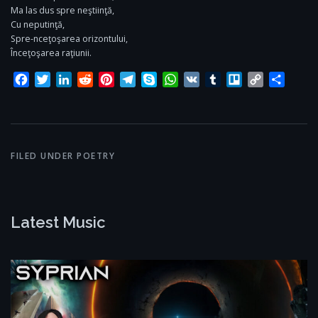
Ma las dus spre neştiinţă,
Cu neputinţă,
Spre-nceţoşarea orizontului,
Înceţoşarea raţiunii.
Facebook
Twitter
LinkedIn
Reddit
Pinterest
Telegram
Skype
WhatsApp
VK
Tumblr
Trello
Copy
Share
Link
FILED UNDER
POETRY
Latest Music