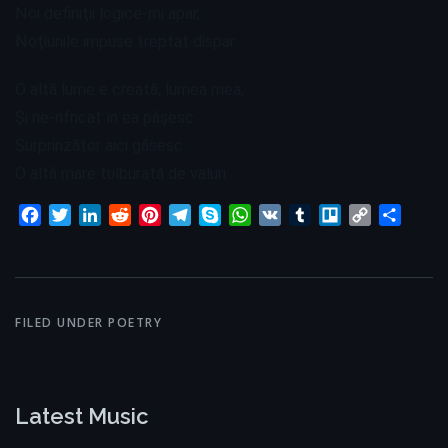
Noi definiţii logice-mi apar,
Noţiunile impuse treptat dispar.
O altă lume e creată, lumea mea,
Şi ne-nfricat în ea păşesc.
Surprinzător aici găsesc
O altă mare tulburată de valuri.
Facebook
Twitter
LinkedIn
Reddit
Pinterest
Telegram
Skype
WhatsApp
VK
Tumblr
Trello
Copy
Share
Link
FILED UNDER
POETRY
Latest Music