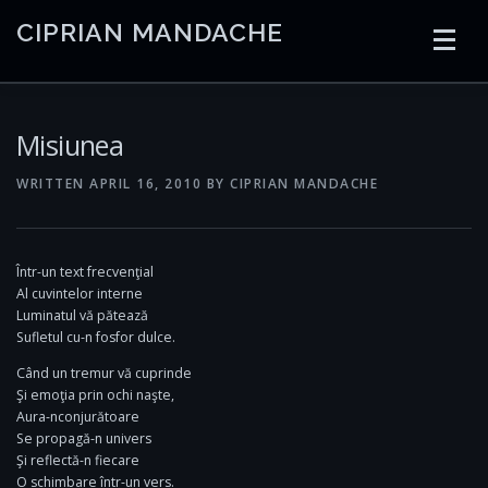
Skip
CIPRIAN MANDACHE
to
content
HOME
CODING
AI
CONTAINERS
Misiunea
WRITTEN
APRIL 16, 2010
BY
CIPRIAN MANDACHE
EMBEDDED
RADIO
TRADING
ART
LINKS
Într-un text frecvenţial
Al cuvintelor interne
Luminatul vă pătează
Sufletul cu-n fosfor dulce.
Când un tremur vă cuprinde
Şi emoţia prin ochi naşte,
Aura-nconjurătoare
Se propagă-n univers
Şi reflectă-n fiecare
O schimbare într-un vers.