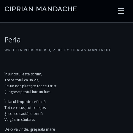
Skip
CIPRIAN MANDACHE
to
content
HOME
CODING
AI
CONTAINERS
Perla
WRITTEN
NOVEMBER 3, 2009
BY
CIPRIAN MANDACHE
EMBEDDED
RADIO
TRADING
ART
LINKS
În jur totul este scrum,
Trece totul ca un vis,
Pe-un nor pluteşte tot ce-i trist
Şi-ngheaţă totul într-un fum.
În lacul limpede reflectă
Tot ce e sus, tot ce e jos,
Şi cel ce caută, o perlă
Va găsi în căutare.
De-o va vinde, greşeală mare