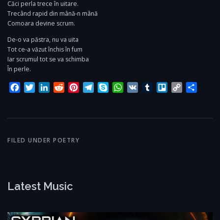
Căci perla trece în uitare.
Trecând rapid din mână-n mână
Comoara devine scrum.
De-o va păstra, nu va uita
Tot ce-a văzut închis în fum
Iar scrumul tot se va schimba
În perle.
Facebook
Twitter
LinkedIn
Reddit
Pinterest
Telegram
Skype
WhatsApp
VK
Tumblr
Trello
Copy
Share
Link
FILED UNDER
POETRY
Latest Music