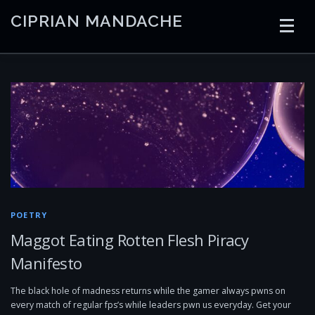
Skip
CIPRIAN MANDACHE
to
content
HOME
CODING
AI
CONTAINERS
EMBEDDED
RADIO
TRADING
ART
LINKS
POETRY
Maggot Eating Rotten Flesh Piracy
Manifesto
The black hole of madness returns while the gamer always pwns on
every match of regular fps’s while leaders pwn us everyday. Get your