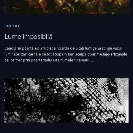
POETRY
Lume Imposibilă
Când prin poarta exilării trece hoarda de uitaţi fumigena stinge văzul
luminatei zări carnale ce tot scuipă-n aer, scuipă doar mesaje-artizanale
cei ce trec prin poarta ‘naltă uita numele “Blamaţi”. …