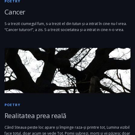
POETRY
Cancer
S-a trezit ciumegul fum, s-a trezit el din tutun și-a intrat în cine nu-l vrea.
“Cancer tuturor!”, a zis. S-a trezit societatea și-a intrat in cine n-o vrea.
POETRY
Realitatea prea reală
Când Steaua peste loc apare și împinge raza-și printre tot, Lumina vizibil
face totul, doar acum se vede Tot. Pomii șubrezi, morți și vii păzesc doar