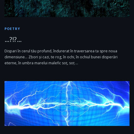
POETRY
…?!?…
Dispari în cerul tău profund, îndurerat în traversarea ta spre noua
dimensiune… Zbori și cazi, te rog, în ochi, în ochiul bunei disperări
eterne, în umbra marelui malefic soț, soț …