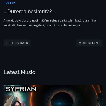
POETRY
…Durerea nesimțită? –
Amorțit de-o durere nesimțită îmi refuz soarta schimbată, aura mi-e
îmbătată, frecvența-i negativă, doar rău sortită nesimțită…
P
o
FURTHER BACK
MORE RECENT
s
t
s
n
Latest Music
a
v
i
g
a
t