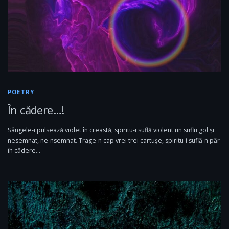
POETRY
În cădere…!
Sângele-i pulsează violet în creastă, spiritu-i suflă violent un suflu gol și
nesemnat, ne-nsemnat. Trage-n cap vrei trei cartușe, spiritu-i suflă-n păr
în cădere…